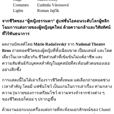
Costumes
Ľudmila Várossová
Lights
Roman Jajčík
จากชีวิตของ “ผู้หญิงธรรมดา” สู่แฟชั่นไอคอนระดับโลกผู้พลิก
โฉมการแต่งกายของผู้หญิงยุคใหม่ ด้วยความกล้าและวิสัยทัศน์
ที่ไร้พันธนาการ
ผลงานบัลเลต์โดย
Mário Radačovský
จาก
National Theatre
Brno
ถ่ายทอดชีวิตของผู้หญิงที่ทั้งเฉียบขาด เปี่ยมเสน่ห์ และโดด
เดี่ยวในเวลาเดียวกัน ชีวิตส่วนตัวที่เข้มข้นไม่แพ้อาชีพ และ
ความสัมพันธ์กับบุคคลสำคัญในยุคสมัยที่สะท้อนตัวตนของเธอ
อย่างลึกซึ้ง
การแสดงนี้ไม่ได้เล่าเรื่องราวชีวิตทั้งหมด แต่เลือกถ่ายทอดช่วง
เวลาสำคัญ โดยมี แฟชั่นโชว์ เป็นแกนในการเล่าเรื่อง ท่ามกลาง
ความวุ่นวายของการเตรียมโชว์ ความทรงจำจากช่วงต่าง ๆ
ของชีวิตเธอก็ค่อย ๆ ปรากฏขึ้น
ด้วยงานออกแบบเครื่องแต่งกายที่สะท้อนเอกลักษณ์ของ Chanel