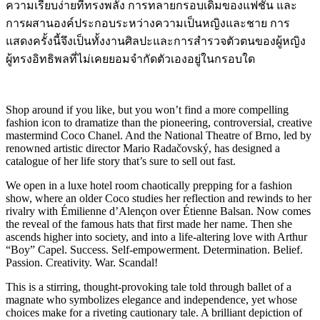
ความเรียบง่ายที่ทรงพลัง การทลายกรอบเดิมของแฟชั่น และ
การผสานองค์ประกอบระหว่างความเป็นหญิงและชาย การ
แสดงครั้งนี้จึงเป็นทั้งงานศิลปะและการสำรวจตัวตนของผู้หญิง
ผู้ทรงอิทธิพลที่ไม่เคยยอมจำกัดตัวเองอยู่ในกรอบใด
Shop around if you like, but you won’t find a more compelling
fashion icon to dramatize than the pioneering, controversial, creative
mastermind Coco Chanel. And the National Theatre of Brno, led by
renowned artistic director Mario Radačovský, has designed a
catalogue of her life story that’s sure to sell out fast.
We open in a luxe hotel room chaotically prepping for a fashion
show, where an older Coco studies her reflection and rewinds to her
rivalry with Émilienne d’Alençon over Étienne Balsan. Now comes
the reveal of the famous hats that first made her name. Then she
ascends higher into society, and into a life-altering love with Arthur
“Boy” Capel. Success. Self-empowerment. Determination. Belief.
Passion. Creativity. War. Scandal!
This is a stirring, thought-provoking tale told through ballet of a
magnate who symbolizes elegance and independence, yet whose
choices make for a riveting cautionary tale. A brilliant depiction of